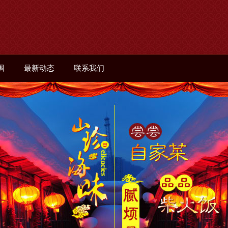
围
最新动态
联系我们