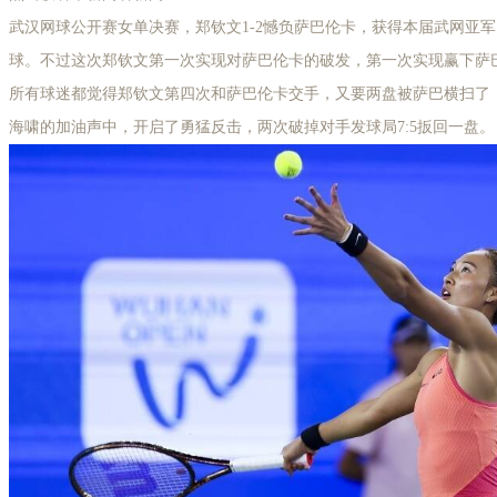
武汉网球公开赛女单决赛，郑钦文1-2憾负萨巴伦卡，获得本届武网亚
球。不过这次郑钦文第一次实现对萨巴伦卡的破发，第一次实现赢下萨
所有球迷都觉得郑钦文第四次和萨巴伦卡交手，又要两盘被萨巴横扫了
海啸的加油声中，开启了勇猛反击，两次破掉对手发球局7:5扳回一盘。